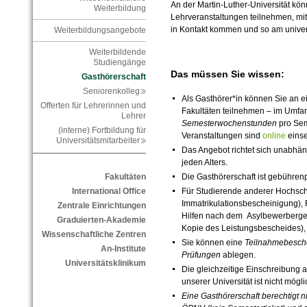
An der Martin-Luther-Universität kö
Weiterbildung
Lehrveranstaltungen teilnehmen, m
in Kontakt kommen und so am univer
Weiterbildungsangebote
Weiterbildende
Studiengänge
Das müssen Sie wissen:
Gasthörerschaft
Seniorenkolleg
Als Gasthörer*in können Sie an e
Offerten für Lehrerinnen und
Fakultäten teilnehmen – im Umf
Lehrer
Semesterwochenstunden
pro Sem
(interne) Fortbildung für
Veranstaltungen sind
online
einse
Universitätsmitarbeiter
Das Angebot richtet sich unabh
jeden Alters.
Die Gasthörerschaft ist gebührenp
Fakultäten
Für Studierende anderer Hochsch
International Office
Immatrikulationsbescheinigung), F
Zentrale Einrichtungen
Hilfen nach dem Asylbewerberges
Graduierten-Akademie
Kopie des Leistungsbescheides), 
Wissenschaftliche Zentren
Sie können eine
Teilnahmebesch
An-Institute
Prüfungen
ablegen.
Universitätsklinikum
Die gleichzeitige Einschreibung 
unserer Universität ist nicht mögli
Eine Gasthörerschaft berechtigt n