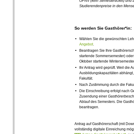
ÖPNV (kein Semesterticket) und 
Studierendenpreise in den Mense
So werden Sie Gasthörer*in:
Wählen Sie die gewünschten Leh
Angebot
.
Beantragen Sie Ihre Gasthörerscha
startende Sommersemester) oder 
Oktober startende Wintersemester
Ihr Antrag wird geprüft. Weil die
Ausbildungskapazitäten abhängt, 
Fakultät.
Nach Zustimmung durch die Fakul
Die Einschreibung erfolgt nach 
Zusendung einer
Gasthörerbesch
Ablauf des Semesters. Die Gasthör
beantragen.
Antrag auf Gasthörerschaft (mit Do
vollständig digitale Einreichung mög