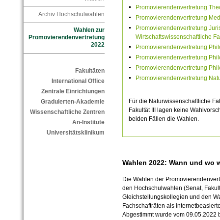
Promovierendenvertretung Theo
Archiv Hochschulwahlen
Promovierendenvertretung Medi
Promovierendenvertretung Juri
Wahlen zur
Wirtschaftswissenschaftliche Fa
Promovierendenvertretung
2022
Promovierendenvertretung Philo
Promovierendenvertretung Philo
Promovierendenvertretung Philo
Fakultäten
Promovierendenvertretung Natur
International Office
Zentrale Einrichtungen
Für die Naturwissenschaftliche Fak
Graduierten-Akademie
Fakultät III lagen keine Wahlvorsc
Wissenschaftliche Zentren
beiden Fällen die Wahlen.
An-Institute
Universitätsklinikum
Wahlen 2022: Wann und wo w
Die Wahlen der Promovierendenver
den Hochschulwahlen (Senat, Fakult
Gleichstellungskollegien und den 
Fachschafträten als internetbeasiert
Abgestimmt wurde vom 09.05.2022 b