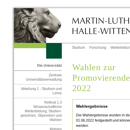
Studium
Forschung
Weiterbildu
Wahlen zur
Die Universität
Promovierende
Zentrale
Universitätsverwaltung
2022
Abteilung 1 - Studium und
Lehre
Referat 1.3
Wahlergebnisse
Wissenschaftliche
Weiterbildung, Studien-
Die Wahlergebnisse wurden in de
gebühren, Stipendien und
Wahlen
01.06.2022 festgestellt und könn
werden:
Wahlen